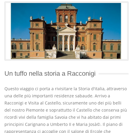
Un tuffo nella storia a Racconigi
Questo viaggio ci porta a rivisitare la Storia d'italia, attraverso
una delle più importanti residenze sabaude. Arrivo a
Racconigi e Visita al Castello, sicuramente uno dei più belli
del nostro Piemonte e soprattutto il Castello che conserva più
ricordi vivi della famiglia Savoia che vi ha abitato dai primi
principini Carignano a Umberto II e Maria Josà©. Il piano di
rappresentanza ci accoglie con il salone di Ercole che