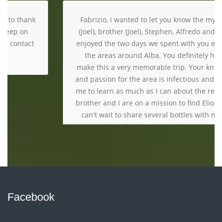
Fabrizio, I wanted to let you know the my father
(Joel), brother (Joel), Stephen, Alfredo and I really
enjoyed the two days we spent with you exploring
the areas around Alba. You definitely helped
make this a very memorable trip. Your knowledge
and passion for the area is infectious and inspires
me to learn as much as I can about the region. My
brother and I are on a mission to find Elio's wine. I
can't wait to share several bottles with my wife
and our friends. Give my best to Irene.
We think of you whenever we talk about our trip!
John Vittori